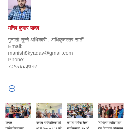
मनिष कुमार यादव
गुनासो सुन्ने अधिकारी , अधिकृतस्तर सातौं
Email:
manish8kyadav@gmail.com
Phone:
९८५२६८३७१२
कमल
कमल गाउँपालिकाको
कमल गाउँपालिका
"राष्ट्रिय हातिपाइले
गाउँपालिकाबाट
आ व २०८०।८१ को
गाउँसभाको १५ औं
रोग निवारण अभियान