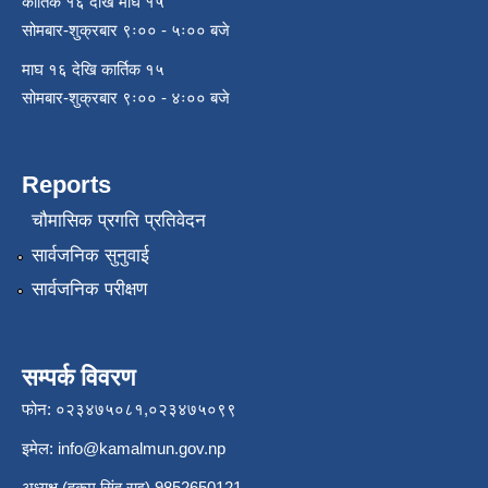
कार्तिक १६ देखि माघ १५
सोमबार-शुक्रबार ९ः०० - ५ः०० बजे
माघ १६ देखि कार्तिक १५
सोमबार-शुक्रबार ९ः०० - ४ः०० बजे
Reports
चौमासिक प्रगति प्रतिवेदन
सार्वजनिक सुनुवाई
सार्वजनिक परीक्षण
सम्पर्क विवरण
फोन: ०२३४७५०८१,०२३४७५०९९
इमेल:
info@kamalmun.gov.np
अध्यक्ष (हुकुम सिंह राइ) 9852650121