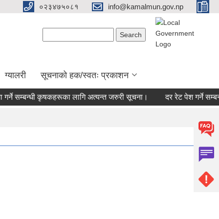
०२३४७५०८१
info@kamalmun.gov.np
Search form
Search
ग्यालरी
सूचनाको हक/स्वतः प्रकाशन
र्ने सम्बन्धी कृषकहरूका लागि अत्यन्त जरुरी सूचना।
दर रेट पेश गर्ने सम्बन्ध