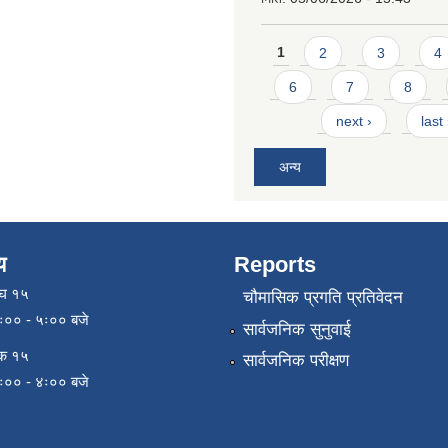
Pages
1
2
3
4
6
7
8
next ›
last
अन्य
य
Reports
ाघ १५
चौमासिक प्रगति प्रतिवेदन
९ः०० - ५ः०० बजे
सार्वजनिक सुनुवाई
िक १५
सार्वजनिक परीक्षण
९ः०० - ४ः०० बजे