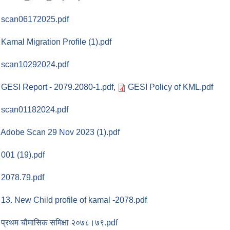
scan06172025.pdf
Kamal Migration Profile (1).pdf
scan10292024.pdf
GESI Report - 2079.2080-1.pdf
,
GESI Policy of KML.pdf
scan01182024.pdf
Adobe Scan 29 Nov 2023 (1).pdf
001 (19).pdf
2078.79.pdf
13. New Child profile of kamal -2078.pdf
प्रथम चौमासिक समिक्षा २०७८।७९.pdf