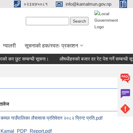
०२३४७५०८१
info@kamalmun.gov.np
Search form
Search
ग्यालरी
सूचनाको हक/स्वतः प्रकाशन
कर छुट सम्बन्धी सूचना।
औषधीहरुको बजार दर रेट पेश गर्ने सम्बन्धी सूचन
तावेज
कमल गाउँपालिका लैससास प्रतिवेदन २०८२ प्रिन्ट प्रति.pdf
Kamal_PDP_Report.pdf