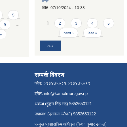
नीति
मिति:
07/10/2024 - 10:38
5
Pages
1
2
3
4
5
9
…
next ›
last »
 »
अन्य
सम्पर्क विवरण
फोन: ०२३४७५०८१,०२३४७५०९९
इमेल:
info@kamalmun.gov.np
अध्यक्ष (हुकुम सिंह राइ) 9852650121
उपाध्यक्ष (प्रमिला न्यौपाने) 9852650122
प्रमुख प्रशासकिय अधिकृत (केशव कुमार ढकाल)