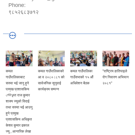
Phone:
९८५२६८३७१२
कमल
कमल गाउँपालिकाको
कमल गाउँपालिका
"राष्ट्रिय हातिपाइले
गाउँपालिकाबाट
आ व २०८०।८१ को
गाउँसभाको १५ औं
रोग निवारण अभियान
सरुवा भई जानु हुने
सार्वजनिक सुनुवाई
अधिवेशन बैठक
२०८१"
प्रमुख प्रशासकिय
कार्यक्रम सम्पन्न
अधिकृत राज कुमार
शाक्य ज्युको विदाई
तथा सरुवा भई आउनु
हुने प्रमुख
प्रशासकिय अधिकृत
केशव कुमार ढकाल
ज्यु , आन्तरिक लेखा