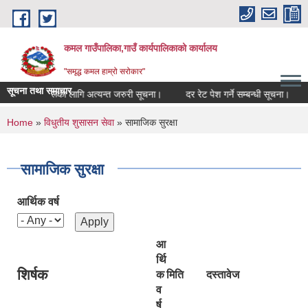
Skip to main content
कमल गाउँपालिका,गाउँ कार्यपालिकाको कार्यालय
"समृद्ध कमल हाम्रो सरोकार"
सूचना तथा समाचार
 सम्बन्धी कृषकहरूका लागि अत्यन्त जरुरी सूचना।
दर रेट पेश गर्ने सम्बन्धी सूचना।
You are here
Home
»
विधुतीय शुसासन सेवा
» सामाजिक सुरक्षा
सामाजिक सुरक्षा
आर्थिक वर्ष
आ
र्थि
शिर्षक
क
मिति
दस्तावेज
व
र्ष