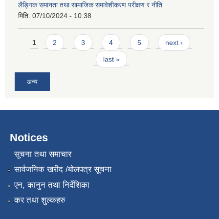
लैङ्गिक समानता तथा सामाजिक समावेशीकरण परीक्षण र नीति
मिति:
07/10/2024 - 10:38
Pages
1
2
3
4
5
next ›
last »
अन्य
Notices
सूचना तथा समाचार
सार्वजनिक खरीद /बोलपत्र सूचना
एन, कानुन तथा निर्देशिका
कर तथा शुल्कहरु