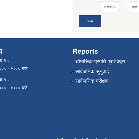
next ›
last
अन्य
य
Reports
ाघ १५
चौमासिक प्रगति प्रतिवेदन
९ः०० - ५ः०० बजे
सार्वजनिक सुनुवाई
िक १५
सार्वजनिक परीक्षण
९ः०० - ४ः०० बजे