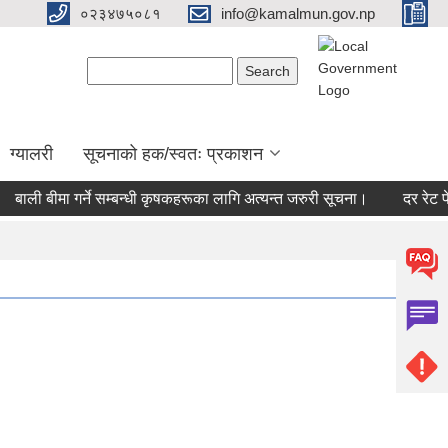
०२३४७५०८१
info@kamalmun.gov.np
Search form
Search
ग्यालरी
सूचनाको हक/स्वतः प्रकाशन
ाली बीमा गर्ने सम्बन्धी कृषकहरूका लागि अत्यन्त जरुरी सूचना।
दर रेट पेश ग