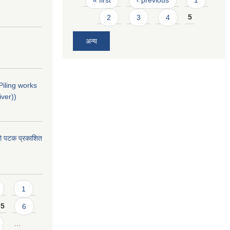
2
3
4
5
अन्य
(Piling works
ver))
्रो पटक प्रकाशित
1
5
6
…