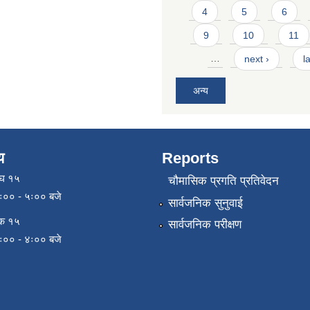
4
5
6
9
10
11
…
next ›
l
अन्य
य
Reports
ाघ १५
चौमासिक प्रगति प्रतिवेदन
९ः०० - ५ः०० बजे
सार्वजनिक सुनुवाई
िक १५
सार्वजनिक परीक्षण
९ः०० - ४ः०० बजे