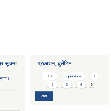
्र सूचना
प्रकाशन, बुलेटिन
Pages
« first
‹ previous
1
ो सूचना।
2
3
4
5
अन्य