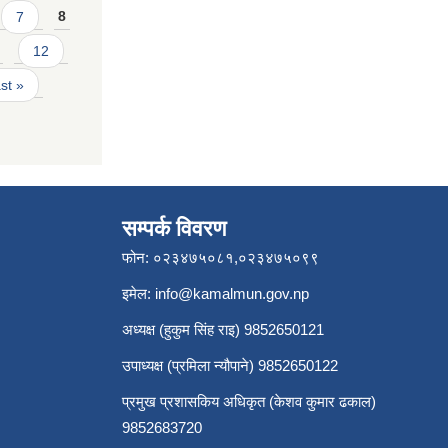
7
8
12
ast »
सम्पर्क विवरण
फोन: ०२३४७५०८१,०२३४७५०९९
इमेल:
info@kamalmun.gov.np
अध्यक्ष (हुकुम सिंह राइ) 9852650121
उपाध्यक्ष (प्रमिला न्यौपाने) 9852650122
प्रमुख प्रशासकिय अधिकृत (केशव कुमार ढकाल)
9852683720