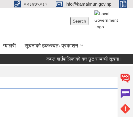
०२३४७५०८१
info@kamalmun.gov.np
Search form
Search
ग्यालरी
सूचनाको हक/स्वतः प्रकाशन
कमल गाउँपालिकाको कर छुट सम्बन्धी सूचना।
औष