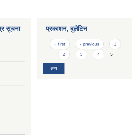
्र सूचना
प्रकाशन, बुलेटिन
Pages
« first
‹ previous
1
2
3
4
5
अन्य