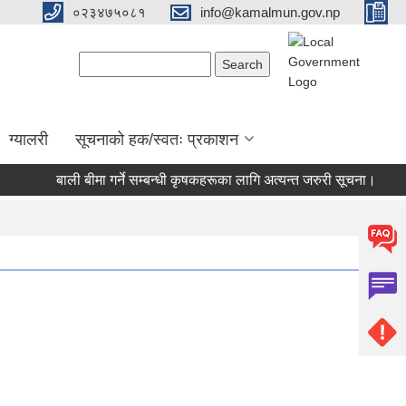
०२३४७५०८१
info@kamalmun.gov.np
Search form
Search
ग्यालरी
सूचनाको हक/स्वतः प्रकाशन
बाली बीमा गर्ने सम्बन्धी कृषकहरूका लागि अत्यन्त जरुरी सूचना।
दर 