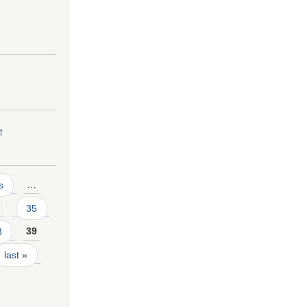
ा
s
…
35
8
39
last »