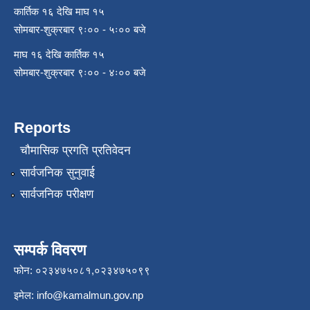
कार्तिक १६ देखि माघ १५
सोमबार-शुक्रबार ९ः०० - ५ः०० बजे
माघ १६ देखि कार्तिक १५
सोमबार-शुक्रबार ९ः०० - ४ः०० बजे
Reports
चौमासिक प्रगति प्रतिवेदन
सार्वजनिक सुनुवाई
सार्वजनिक परीक्षण
सम्पर्क विवरण
फोन: ०२३४७५०८१,०२३४७५०९९
इमेल:
info@kamalmun.gov.np