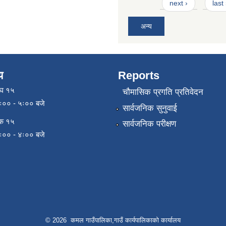
next ›
last
अन्य
य
Reports
ाघ १५
चौमासिक प्रगति प्रतिवेदन
९ः०० - ५ः०० बजे
सार्वजनिक सुनुवाई
िक १५
सार्वजनिक परीक्षण
९ः०० - ४ः०० बजे
© 2026 कमल गाउँपालिका,गाउँ कार्यपालिकाको कार्यालय