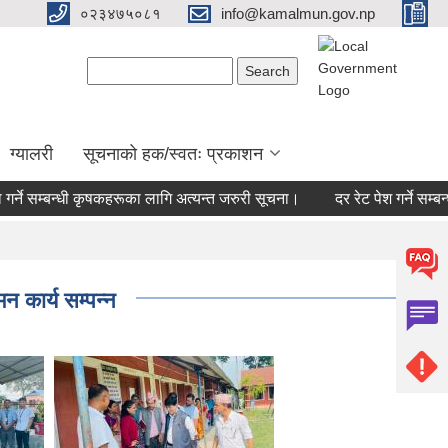
०२३४७५०८१
info@kamalmun.gov.np
Search form
Search
ग्यालरी
सूचनाको हक/स्वतः प्रकाशन
ने सम्बन्धी कृषकहरूका लागि अत्यन्त जरुरी सूचना।
दर रेट पेश गर्ने सम्बन्धी
न कार्य सम्पन्न