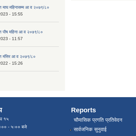
ण माघ महिनासम्म आ व २०७९/८०
2023 - 15:55
ण पौष महिना आ व २०७९/८०
2023 - 11:57
ण मंसिर आ व २०७९/८०
2022 - 15:26
य
Reports
ाघ १५
चौमासिक प्रगति प्रतिवेदन
९ः०० - ५ः०० बजे
सार्वजनिक सुनुवाई