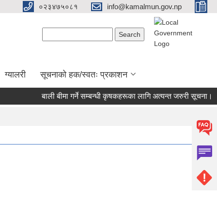
०२३४७५०८१
info@kamalmun.gov.np
Search form
Search
ग्यालरी
सूचनाको हक/स्वतः प्रकाशन
बाली बीमा गर्ने सम्बन्धी कृषकहरूका लागि अत्यन्त जरुरी सूचना।