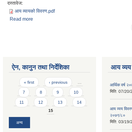
दस्तावेज:
आय व्यायको विवरण.pdf
Read more
about दोस्रो चौमासिक आय तथा व्यय शर्षगत विवरण
Pages
ऐन, कानुन तथा निर्देशिका
आय व्यय
Pages
« first
‹ previous
…
आर्थिक वर्ष २०
मिति:
07/20/
7
8
9
10
11
12
13
14
आय व्यय विवरण
15
२०७९/८०
मिति:
03/19/
अन्य