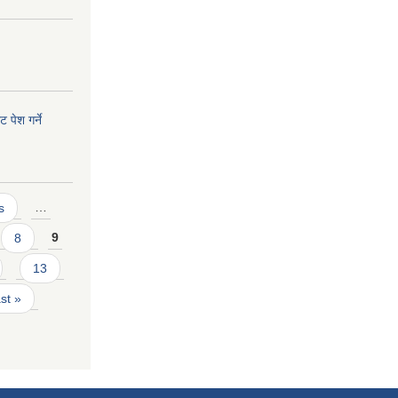
 पेश गर्ने
s
…
8
9
13
ast »