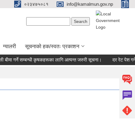
०२३४७५०८१
info@kamalmun.gov.np
Search form
Search
ग्यालरी
सूचनाको हक/स्वतः प्रकाशन
बीमा गर्ने सम्बन्धी कृषकहरूका लागि अत्यन्त जरुरी सूचना।
दर रेट पेश गर्ने 