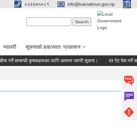
०२३४७५०८१
info@kamalmun.gov.np
Search form
Search
ग्यालरी
सूचनाको हक/स्वतः प्रकाशन
ा गर्ने सम्बन्धी कृषकहरूका लागि अत्यन्त जरुरी सूचना।
दर रेट पेश गर्ने सम्