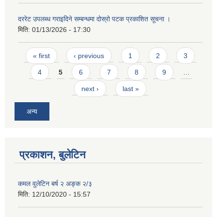
दररेट उपलब्ध गराइदिने सम्बन्धमा दोस्रो पटक प्रकाशित सूचना ।
मिति:
01/13/2026 - 17:30
Pages
« first
‹ previous
1
2
3
4
5
6
7
8
9
…
next ›
last »
अन्य
प्रकाशन, बुलेटिन
कमल वुलेटिन बर्ष २ अङ्क २/३
मिति:
12/10/2020 - 15:57