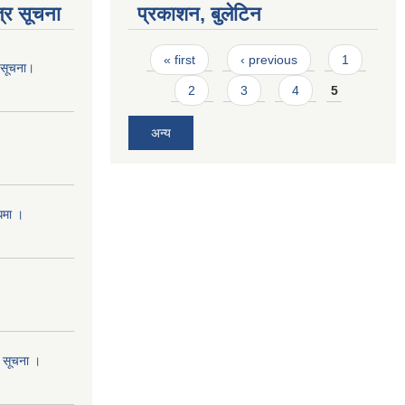
्र सूचना
प्रकाशन, बुलेटिन
Pages
« first
‹ previous
1
ो सूचना।
2
3
4
5
अन्य
्धमा ।
ो सूचना ।