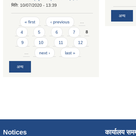
मिति:
10/07/2020 - 13:39
अन्य
Pages
« first
‹ previous
…
4
5
6
7
8
9
10
11
12
…
next ›
last »
अन्य
Notices
कार्यालय सम