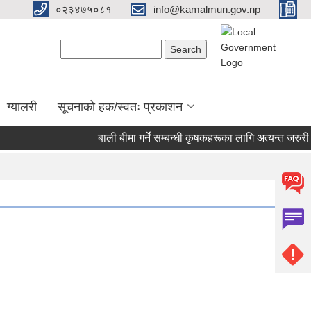
०२३४७५०८१
info@kamalmun.gov.np
Search form
Search
ग्यालरी
सूचनाको हक/स्वतः प्रकाशन
बाली बीमा गर्ने सम्बन्धी कृषकहरूका लागि अत्यन्त जरुरी स