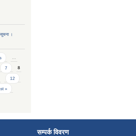
ो सूचना ।
s
…
7
8
12
ast »
सम्पर्क विवरण