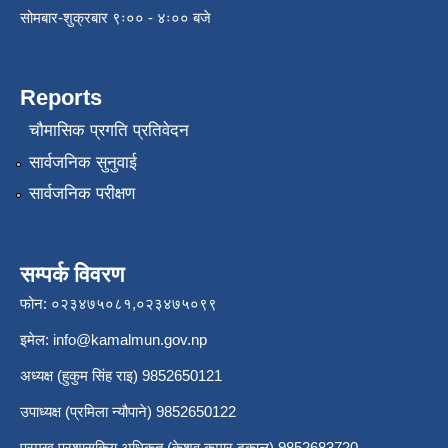
सोमबार-शुक्रबार ९ः०० - ४ः०० बजे
Reports
चौमासिक प्रगति प्रतिवेदन
सार्वजनिक सुनुवाई
सार्वजनिक परीक्षण
सम्पर्क विवरण
फोन: ०२३४७५०८१,०२३४७५०९९
इमेल:
info@kamalmun.gov.np
अध्यक्ष (हुकुम सिंह राइ) 9852650121
उपाध्यक्ष (प्रमिला न्यौपाने) 9852650122
प्रमुख प्रशासकिय अधिकृत (केशव कुमार ढकाल) 9852683720