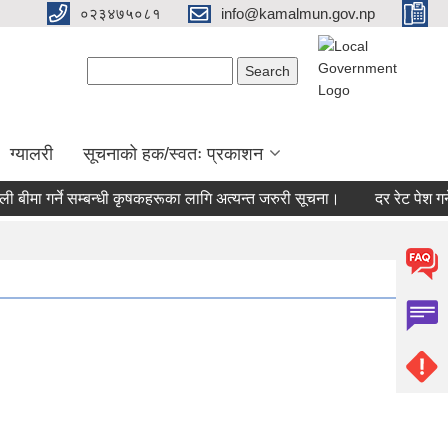
०२३४७५०८१
info@kamalmun.gov.np
Search form
Search
ग्यालरी
सूचनाको हक/स्वतः प्रकाशन
बीमा गर्ने सम्बन्धी कृषकहरूका लागि अत्यन्त जरुरी सूचना।
दर रेट पेश गर्ने 