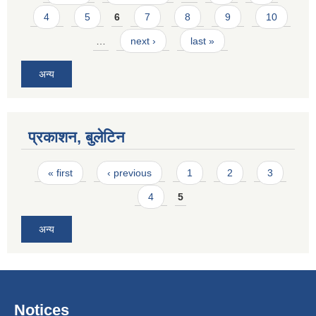
4
5
6
7
8
9
10
…
next ›
last »
अन्य
प्रकाशन, बुलेटिन
Pages
« first
‹ previous
1
2
3
4
5
अन्य
Notices