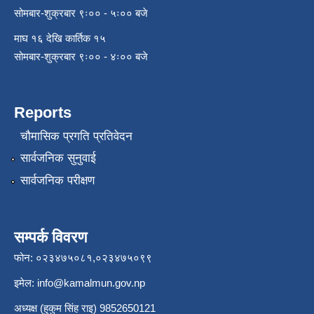
सोमबार-शुक्रबार ९ः०० - ५ः०० बजे
माघ १६ देखि कार्तिक १५
सोमबार-शुक्रबार ९ः०० - ४ः०० बजे
Reports
चौमासिक प्रगति प्रतिवेदन
सार्वजनिक सुनुवाई
सार्वजनिक परीक्षण
सम्पर्क विवरण
फोन: ०२३४७५०८१,०२३४७५०९९
इमेल:
info@kamalmun.gov.np
अध्यक्ष (हुकुम सिंह राइ) 9852650121