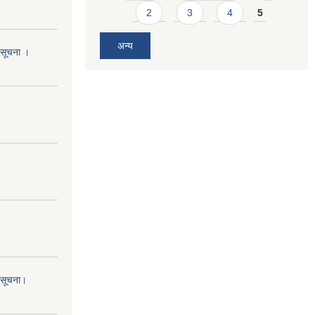
2
3
4
5
अन्य
ो सूचना ।
ो सूचना।