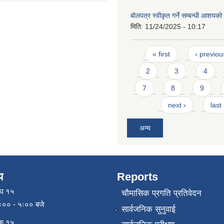
बोलपत्र स्वीकृत गर्ने सम्बन्धी आशयक
मिति:
11/24/2025 - 10:17
Pages
« first
‹ previou
2
3
4
7
8
9
next ›
last
अन्य
य
Reports
ाघ १५
चौमासिक प्रगति प्रतिवेदन
९ः०० - ५ः०० बजे
सार्वजनिक सुनुवाई
िक १५