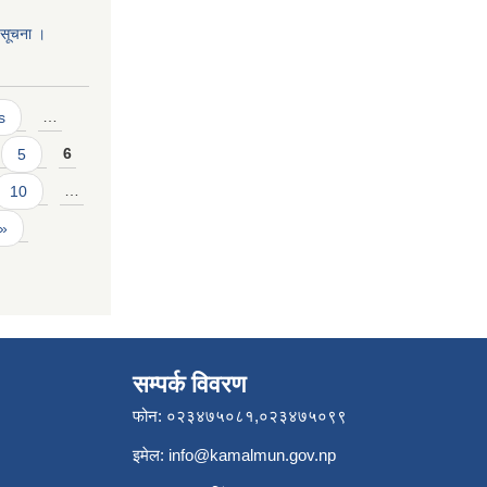
ो सूचना ।
s
…
5
6
10
…
 »
सम्पर्क विवरण
फोन: ०२३४७५०८१,०२३४७५०९९
इमेल:
info@kamalmun.gov.np