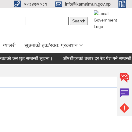
०२३४७५०८१
info@kamalmun.gov.np
Search form
Search
ग्यालरी
सूचनाको हक/स्वतः प्रकाशन
को कर छुट सम्बन्धी सूचना।
औषधीहरुको बजार दर रेट पेश गर्ने सम्बन्धी स