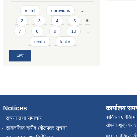
Pages
« first
‹ previous
…
2
3
4
5
6
7
8
9
10
…
next ›
last »
अन्य
Notices
कार्यालय सम
कार्तिक १६ देखि म
सूचना तथा समाचार
सोमबार-शुक्रबार 
सार्वजनिक खरीद /बोलपत्र सूचना
माघ १६ देखि कार्त