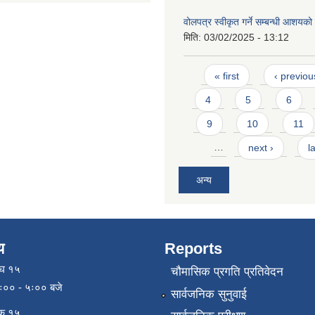
वोलपत्र स्वीकृत गर्ने सम्बन्धी आशयक
मिति:
03/02/2025 - 13:12
Pages
« first
‹ previou
4
5
6
9
10
11
…
next ›
l
अन्य
य
Reports
ाघ १५
चौमासिक प्रगति प्रतिवेदन
९ः०० - ५ः०० बजे
सार्वजनिक सुनुवाई
िक १५