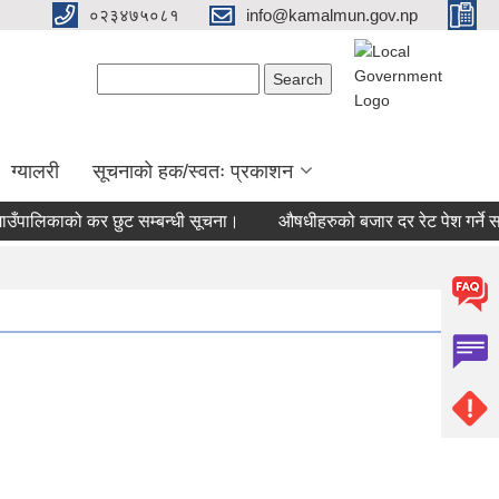
०२३४७५०८१
info@kamalmun.gov.np
Search form
Search
ग्यालरी
सूचनाको हक/स्वतः प्रकाशन
पालिकाको कर छुट सम्बन्धी सूचना।
औषधीहरुको बजार दर रेट पेश गर्ने सम्ब