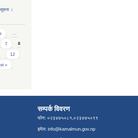
ो सूचना ।
s
…
7
8
12
ast »
सम्पर्क विवरण
फोन: ०२३४७५०८१,०२३४७५०९९
इमेल:
info@kamalmun.gov.np