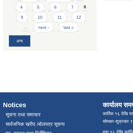
4
5
6
7
8
9
10
11
12
…
next ›
last »
अन्य
Notices
कार्यालय सम
कार्तिक १६ देखि म
सूचना तथा समाचार
सोमबार-शुक्रबार 
सार्वजनिक खरीद /बोलपत्र सूचना
माघ १६ देखि कार्त