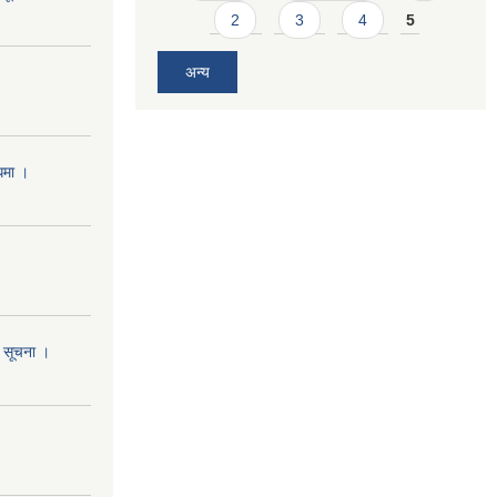
2
3
4
5
अन्य
्धमा ।
ो सूचना ।