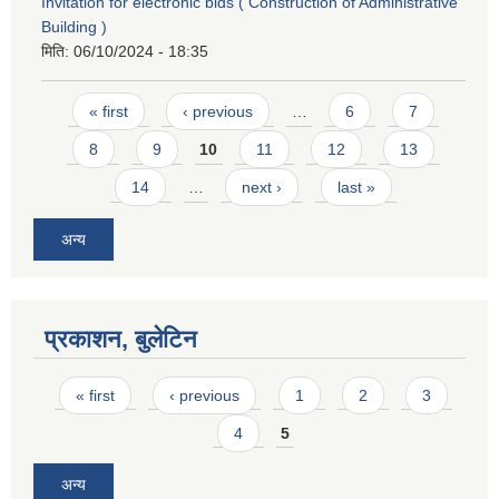
Invitation for electronic bids ( Construction of Administrative
Building )
मिति:
06/10/2024 - 18:35
Pages
« first
‹ previous
…
6
7
8
9
10
11
12
13
14
…
next ›
last »
अन्य
प्रकाशन, बुलेटिन
Pages
« first
‹ previous
1
2
3
4
5
अन्य