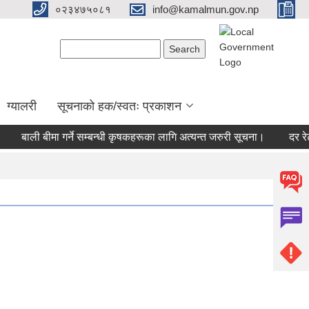
०२३४७५०८१
info@kamalmun.gov.np
Search form
Search
ग्यालरी
सूचनाको हक/स्वतः प्रकाशन
बाली बीमा गर्ने सम्बन्धी कृषकहरूका लागि अत्यन्त जरुरी सूचना।
दर रेट प