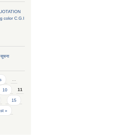
QUOTATION
g color C.G.I
ो सूचना
s
…
10
11
15
ast »