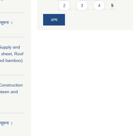
2
3
4
5
अन्य
ो सूचना ।
(Supply and
I sheet, Roof
ned bamboo)
(Construction
nteen and
ो सूचना ।