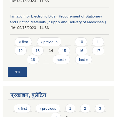
मिति:
09/18/2023 - 11:55
Invitation for Electronic Bids ( Procurement of Stationery
and Printing Materials , Supply and Delivery of Medicines )
मिति:
09/15/2023 - 14:36
Pages
« first
‹ previous
…
10
11
12
13
14
15
16
17
18
…
next ›
last »
अन्य
प्रकाशन, बुलेटिन
Pages
« first
‹ previous
1
2
3