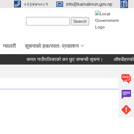
०२३४७५०८१
info@kamalmun.gov.np
Search form
Search
ग्यालरी
सूचनाको हक/स्वतः प्रकाशन
कमल गाउँपालिकाको कर छुट सम्बन्धी सूचना।
औषधीहरुको बजार