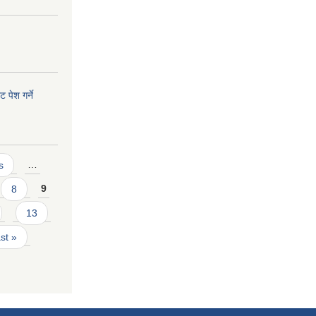
 पेश गर्ने
s
…
8
9
13
ast »