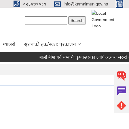
०२३४७५०८१
info@kamalmun.gov.np
Search form
Search
ग्यालरी
सूचनाको हक/स्वतः प्रकाशन
बाली बीमा गर्ने सम्बन्धी कृषकहरूका लागि अत्यन्त जरुरी सू