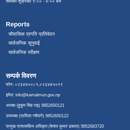
सोमबार-शुक्रबार ९ः०० - ४ः०० बजे
Reports
चौमासिक प्रगति प्रतिवेदन
सार्वजनिक सुनुवाई
सार्वजनिक परीक्षण
सम्पर्क विवरण
फोन: ०२३४७५०८१,०२३४७५०९९
इमेल:
info@kamalmun.gov.np
अध्यक्ष (हुकुम सिंह राइ) 9852650121
उपाध्यक्ष (प्रमिला न्यौपाने) 9852650122
प्रमुख प्रशासकिय अधिकृत (केशव कुमार ढकाल) 9852683720