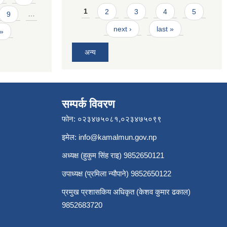
Pages
1
2
3
4
5
9
…
next ›
last »
 »
अन्य
सम्पर्क विवरण
फोन: ०२३४७५०८१,०२३४७५०९९
इमेल:
info@kamalmun.gov.np
अध्यक्ष (हुकुम सिंह राइ) 9852650121
उपाध्यक्ष (प्रमिला न्यौपाने) 9852650122
प्रमुख प्रशासकिय अधिकृत (केशव कुमार ढकाल)
9852683720