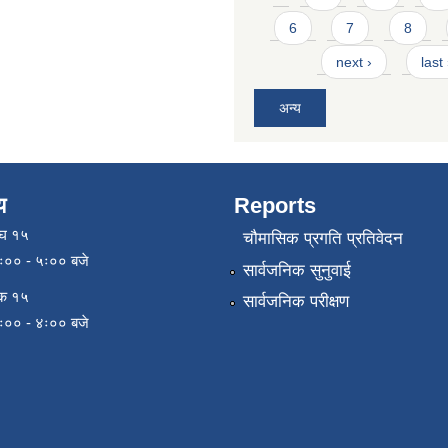
6
7
8
next ›
last
अन्य
य
Reports
ाघ १५
चौमासिक प्रगति प्रतिवेदन
९ः०० - ५ः०० बजे
सार्वजनिक सुनुवाई
िक १५
सार्वजनिक परीक्षण
९ः०० - ४ः०० बजे