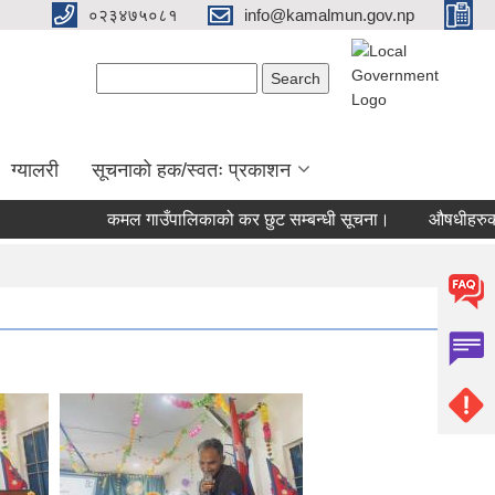
०२३४७५०८१
info@kamalmun.gov.np
Search form
Search
ग्यालरी
सूचनाको हक/स्वतः प्रकाशन
कमल गाउँपालिकाको कर छुट सम्बन्धी सूचना।
औषधीहरुको बजार