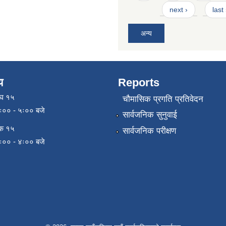
next ›
last
अन्य
य
Reports
ाघ १५
चौमासिक प्रगति प्रतिवेदन
९ः०० - ५ः०० बजे
सार्वजनिक सुनुवाई
िक १५
सार्वजनिक परीक्षण
९ः०० - ४ः०० बजे