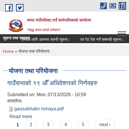
Skip to main content
कमल गाउँपालिका,गाउँ कार्यपालिकाको कार्यालय
"समृद्ध कमल हाम्रो सरोकार"
सूचना तथा समाचार
े सम्बन्धी कृषकहरूका लागि अत्यन्त जरुरी सूचना।
दर रेट पेश गर्ने सम्बन्धी सूचना।
You are here
Home
» योजना तथा परियोजना
योजना तथा परियोजना
गाउँसभाको १९ औँ अधिवेशनको निर्णयहरु
Submitted on:
Mon, 07/13/2026 - 10:59
दस्तावेज:
gausabhako nirnaya.pdf
Read more
about गाउँसभाको १९ औँ अधिवेशनको निर्णयहरु
Pages
1
2
3
4
5
next ›