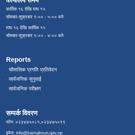
कार्यालय समय
कार्तिक १६ देखि माघ १५
सोमबार-शुक्रबार ९ः०० - ५ः०० बजे
माघ १६ देखि कार्तिक १५
सोमबार-शुक्रबार ९ः०० - ४ः०० बजे
Reports
चौमासिक प्रगति प्रतिवेदन
सार्वजनिक सुनुवाई
सार्वजनिक परीक्षण
सम्पर्क विवरण
फोन: ०२३४७५०८१,०२३४७५०९९
इमेल:
info@kamalmun.gov.np