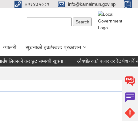
०२३४७५०८१
info@kamalmun.gov.np
Search form
Search
ग्यालरी
सूचनाको हक/स्वतः प्रकाशन
पालिकाको कर छुट सम्बन्धी सूचना।
औषधीहरुको बजार दर रेट पेश गर्ने सम्