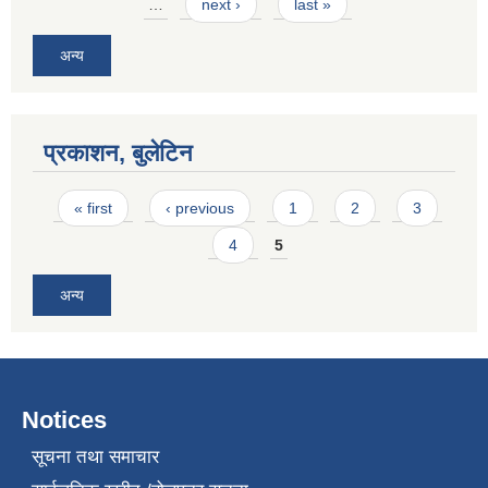
…
next ›
last »
अन्य
प्रकाशन, बुलेटिन
Pages
« first
‹ previous
1
2
3
4
5
अन्य
Notices
सूचना तथा समाचार