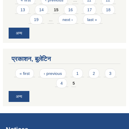
« first
‹ previous
…
11
12
13
14
15
16
17
18
19
…
next ›
last »
अन्य
प्रकाशन, बुलेटिन
Pages
« first
‹ previous
1
2
3
4
5
अन्य