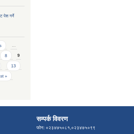
 पेश गर्ने
s
…
8
9
13
ast »
सम्पर्क विवरण
फोन: ०२३४७५०८१,०२३४७५०९९