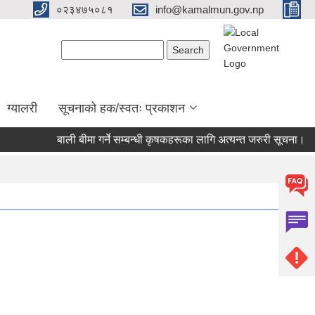
०२३४७५०८१
info@kamalmun.gov.np
Search form
Search
ग्यालरी
सूचनाको हक/स्वतः प्रकाशन
बाली बीमा गर्ने सम्बन्धी कृषकहरूका लागि अत्यन्त जरुरी सूचना।