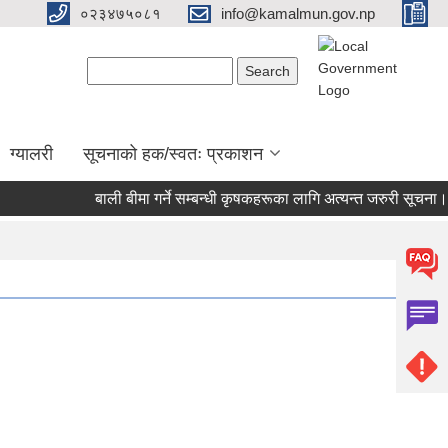
०२३४७५०८१
info@kamalmun.gov.np
Search form
Search
ग्यालरी
सूचनाको हक/स्वतः प्रकाशन
बाली बीमा गर्ने सम्बन्धी कृषकहरूका लागि अत्यन्त जरुरी सूचना।