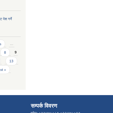
 पेश गर्ने
s
…
8
9
13
ast »
सम्पर्क विवरण