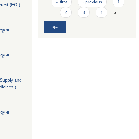
Pages
« first
‹ previous
1
erest (EOI)
2
3
4
5
अन्य
ो सूचना ।
ो सूचना।
( Supply and
dicines )
ो सूचना ।