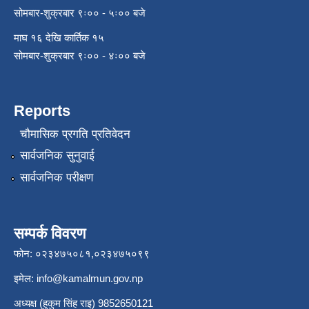
सोमबार-शुक्रबार ९ः०० - ५ः०० बजे
माघ १६ देखि कार्तिक १५
सोमबार-शुक्रबार ९ः०० - ४ः०० बजे
Reports
चौमासिक प्रगति प्रतिवेदन
सार्वजनिक सुनुवाई
सार्वजनिक परीक्षण
सम्पर्क विवरण
फोन: ०२३४७५०८१,०२३४७५०९९
इमेल:
info@kamalmun.gov.np
अध्यक्ष (हुकुम सिंह राइ) 9852650121