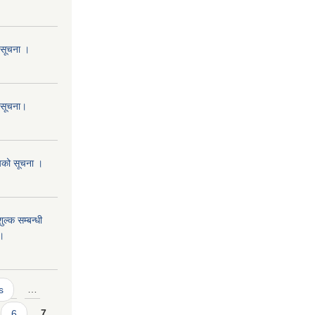
ो सूचना ।
ो सूचना।
आशयको सूचना ।
ुल्क सम्बन्धी
 ।
s
…
6
7