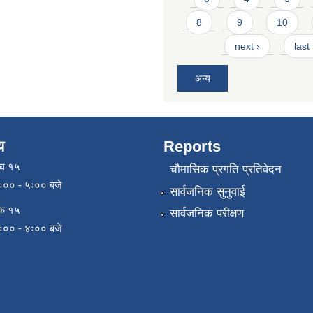
8
9
10
next ›
last
अन्य
य
Reports
ाघ १५
चौमासिक प्रगति प्रतिवेदन
९ः०० - ५ः०० बजे
सार्वजनिक सुनुवाई
िक १५
सार्वजनिक परीक्षण
९ः०० - ४ः०० बजे