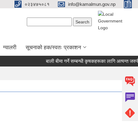
०२३४७५०८१
info@kamalmun.gov.np
Search form
Search
ग्यालरी
सूचनाको हक/स्वतः प्रकाशन
बाली बीमा गर्ने सम्बन्धी कृषकहरूका लागि अत्यन्त जरुरी 