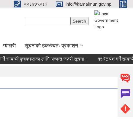
०२३४७५०८१
info@kamalmun.gov.np
Search form
Search
ग्यालरी
सूचनाको हक/स्वतः प्रकाशन
ने सम्बन्धी कृषकहरूका लागि अत्यन्त जरुरी सूचना।
दर रेट पेश गर्ने सम्बन्धी