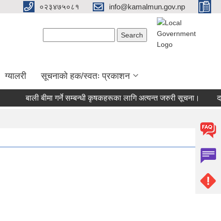
०२३४७५०८१
info@kamalmun.gov.np
Search form
Search
ग्यालरी
सूचनाको हक/स्वतः प्रकाशन
बाली बीमा गर्ने सम्बन्धी कृषकहरूका लागि अत्यन्त जरुरी सूचना।
दर 