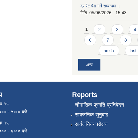
दर रेट पेश गर्ने सम्बन्धमा ।
मिति:
05/06/2026 - 15:43
Pages
1
2
3
4
6
7
8
next ›
last
अन्य
य
Reports
ाघ १५
चौमासिक प्रगति प्रतिवेदन
९ः०० - ५ः०० बजे
सार्वजनिक सुनुवाई
िक १५
सार्वजनिक परीक्षण
९ः०० - ४ः०० बजे