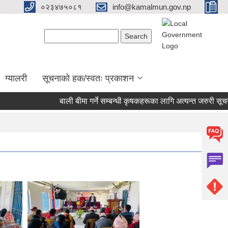
०२३४७५०८१
info@kamalmun.gov.np
Search form
Search
ग्यालरी
सूचनाको हक/स्वतः प्रकाशन
बाली बीमा गर्ने सम्बन्धी कृषकहरूका लागि अत्यन्त जरुरी सूचना।