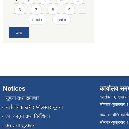
6
7
8
9
…
next ›
last »
अन्य
Notices
कार्यालय सम
कार्तिक १६ देखि म
सूचना तथा समाचार
सोमबार-शुक्रबार 
सार्वजनिक खरीद /बोलपत्र सूचना
माघ १६ देखि कार्त
एन, कानुन तथा निर्देशिका
सोमबार-शुक्रबार 
कर तथा शुल्कहरु