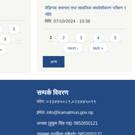
लैङ्गिक समानता तथा सामाजिक समावेशीकरण परीक्षण र
नीति
मिति:
07/10/2024 - 10:38
5
Pages
1
2
3
4
5
9
…
next ›
last »
 »
अन्य
सम्पर्क विवरण
फोन: ०२३४७५०८१,०२३४७५०९९
इमेल:
info@kamalmun.gov.np
अध्यक्ष (हुकुम सिंह राइ) 9852650121
उपाध्यक्ष (प्रमिला न्यौपाने) 9852650122