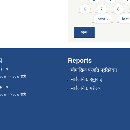
6
7
8
next ›
last
अन्य
य
Reports
ाघ १५
चौमासिक प्रगति प्रतिवेदन
९ः०० - ५ः०० बजे
सार्वजनिक सुनुवाई
िक १५
सार्वजनिक परीक्षण
९ः०० - ४ः०० बजे