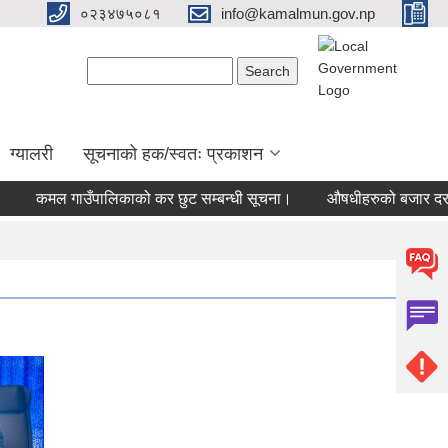
०२३४७५०८१
info@kamalmun.gov.np
Search form
Search
ग्यालरी
सूचनाको हक/स्वतः प्रकाशन
कमल गाउँपालिकाको कर छुट सम्बन्धी सूचना।
औषधीहरुको बजार दर रेट प