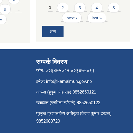
Pages
1
2
3
4
5
9
…
next ›
last »
 »
अन्य
सम्पर्क विवरण
फोन: ०२३४७५०८१,०२३४७५०९९
इमेल:
info@kamalmun.gov.np
अध्यक्ष (हुकुम सिंह राइ) 9852650121
उपाध्यक्ष (प्रमिला न्यौपाने) 9852650122
प्रमुख प्रशासकिय अधिकृत (केशव कुमार ढकाल)
9852683720