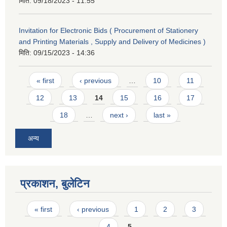
मिति:
09/18/2023 - 11:55
Invitation for Electronic Bids ( Procurement of Stationery
and Printing Materials , Supply and Delivery of Medicines )
मिति:
09/15/2023 - 14:36
Pages
« first
‹ previous
…
10
11
12
13
14
15
16
17
18
…
next ›
last »
अन्य
प्रकाशन, बुलेटिन
Pages
« first
‹ previous
1
2
3
4
5