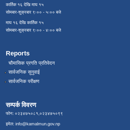
कार्तिक १६ देखि माघ १५
सोमबार-शुक्रबार ९ः०० - ५ः०० बजे
माघ १६ देखि कार्तिक १५
सोमबार-शुक्रबार ९ः०० - ४ः०० बजे
Reports
चौमासिक प्रगति प्रतिवेदन
सार्वजनिक सुनुवाई
सार्वजनिक परीक्षण
सम्पर्क विवरण
फोन: ०२३४७५०८१,०२३४७५०९९
इमेल:
info@kamalmun.gov.np