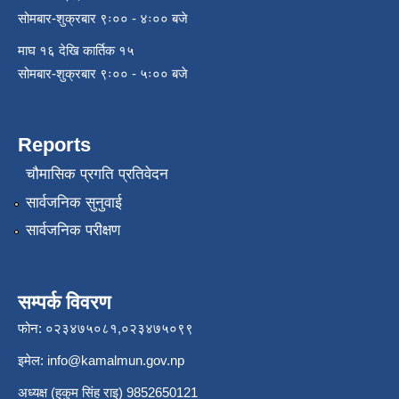
सोमबार-शुक्रबार ९ः०० - ४ः०० बजे
माघ १६ देखि कार्तिक १५
सोमबार-शुक्रबार ९ः०० - ५ः०० बजे
Reports
चौमासिक प्रगति प्रतिवेदन
सार्वजनिक सुनुवाई
सार्वजनिक परीक्षण
सम्पर्क विवरण
फोन: ०२३४७५०८१,०२३४७५०९९
इमेल:
info@kamalmun.gov.np
अध्यक्ष (हुकुम सिंह राइ) 9852650121