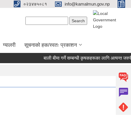
०२३४७५०८१
info@kamalmun.gov.np
Search form
Search
ग्यालरी
सूचनाको हक/स्वतः प्रकाशन
बाली बीमा गर्ने सम्बन्धी कृषकहरूका लागि अत्यन्त जरुरी 