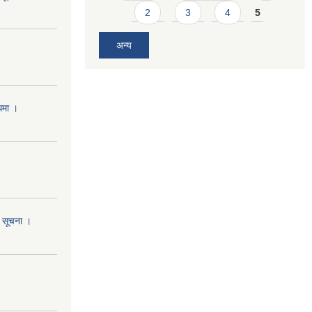
2
3
4
5
अन्य
्धमा ।
ो सूचना ।