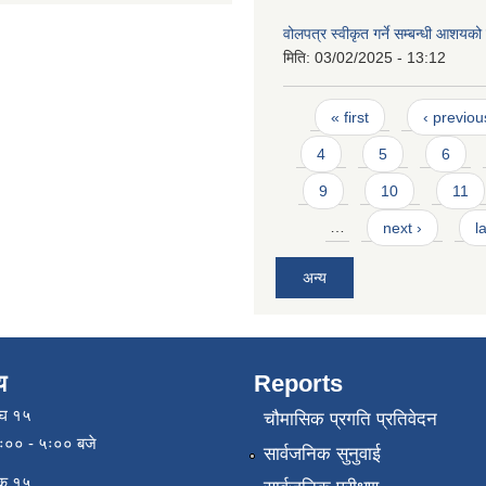
वोलपत्र स्वीकृत गर्ने सम्बन्धी आशयक
मिति:
03/02/2025 - 13:12
Pages
« first
‹ previou
4
5
6
9
10
11
…
next ›
l
अन्य
य
Reports
ाघ १५
चौमासिक प्रगति प्रतिवेदन
९ः०० - ५ः०० बजे
सार्वजनिक सुनुवाई
िक १५