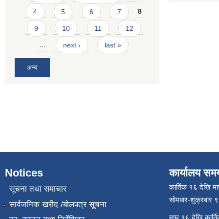
4
5
6
7
8
9
10
11
12
…
next ›
last »
अन्य
Notices
कार्यालय सम
कार्तिक १६ देखि म
सूचना तथा समाचार
सोमबार-शुक्रबार 
सार्वजनिक खरीद /बोलपत्र सूचना
माघ १६ देखि कार्त