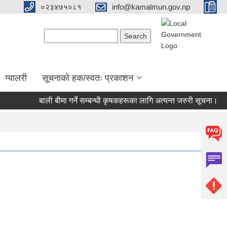
०२३४७५०८१
info@kamalmun.gov.np
Search form
Search
ग्यालरी
सूचनाको हक/स्वतः प्रकाशन
बाली बीमा गर्ने सम्बन्धी कृषकहरूका लागि अत्यन्त जरुरी सूचना।