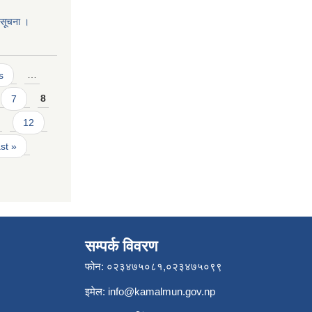
ो सूचना ।
s
…
7
8
12
ast »
सम्पर्क विवरण
फोन: ०२३४७५०८१,०२३४७५०९९
इमेल:
info@kamalmun.gov.np