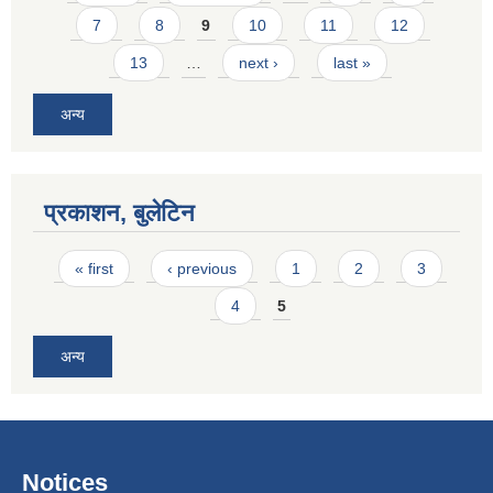
7
8
9
10
11
12
13
…
next ›
last »
अन्य
प्रकाशन, बुलेटिन
Pages
« first
‹ previous
1
2
3
4
5
अन्य
Notices