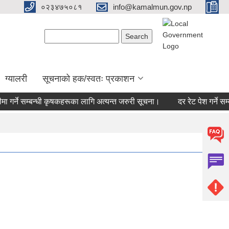
०२३४७५०८१
info@kamalmun.gov.np
Search form
Search
ग्यालरी
सूचनाको हक/स्वतः प्रकाशन
ा गर्ने सम्बन्धी कृषकहरूका लागि अत्यन्त जरुरी सूचना।
दर रेट पेश गर्ने सम्