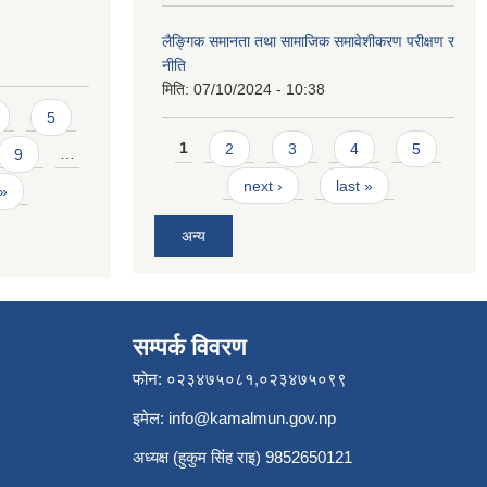
लैङ्गिक समानता तथा सामाजिक समावेशीकरण परीक्षण र
नीति
मिति:
07/10/2024 - 10:38
5
Pages
1
2
3
4
5
9
…
next ›
last »
 »
अन्य
सम्पर्क विवरण
फोन: ०२३४७५०८१,०२३४७५०९९
इमेल:
info@kamalmun.gov.np
अध्यक्ष (हुकुम सिंह राइ) 9852650121