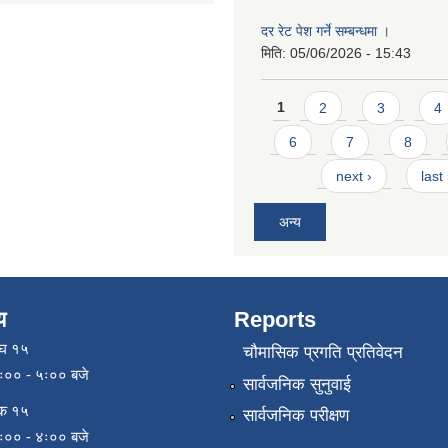
दर रेट पेश गर्ने सम्बन्धमा ।
मिति:
05/06/2026 - 15:43
Pages
1
2
3
4
6
7
8
next ›
last
अन्य
य
Reports
ाघ १५
चौमासिक प्रगति प्रतिवेदन
९ः०० - ५ः०० बजे
सार्वजनिक सुनुवाई
िक १५
सार्वजनिक परीक्षण
९ः०० - ४ः०० बजे