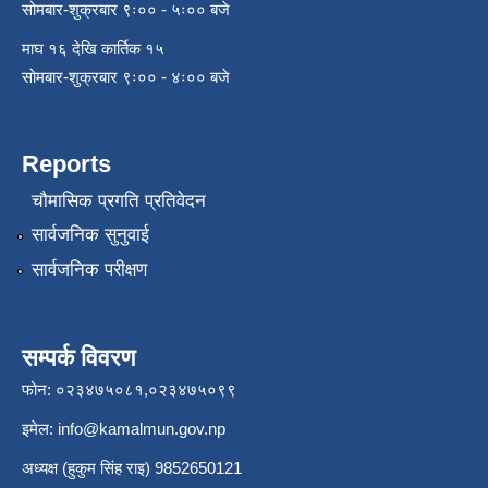
सोमबार-शुक्रबार ९ः०० - ५ः०० बजे
माघ १६ देखि कार्तिक १५
सोमबार-शुक्रबार ९ः०० - ४ः०० बजे
Reports
चौमासिक प्रगति प्रतिवेदन
सार्वजनिक सुनुवाई
सार्वजनिक परीक्षण
सम्पर्क विवरण
फोन: ०२३४७५०८१,०२३४७५०९९
इमेल:
info@kamalmun.gov.np
अध्यक्ष (हुकुम सिंह राइ) 9852650121